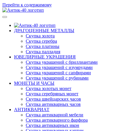
Перейти к содержимому
Антикварный магазин "Антик-40"
Скупка золота, серебра, ювелирных украшений, картин, икон, 
ДРАГОЦЕННЫЕ МЕТАЛЛЫ
Скупка золота
Скупка серебра
Скупка платины
Скупка палладия
ЮВЕЛИРНЫЕ УКРАШЕНИЯ
Скупка украшений с бриллиантами
Скупка украшений с изумрудами
Скупка украшений с сапфирами
Скупка украшений с рубинами
МОНЕТЫ И ЧАСЫ
Скупка золотых монет
Скупка серебряных монет
Скупка швейцарских часов
Скупка антикварных часов
АНТИКВАРИАТ
Скупка антикварной мебели
Скупка антикварного фарфора
Скупка антикварных икон
Скупка антикварных картин