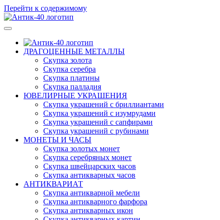
Перейти к содержимому
Антикварный магазин "Антик-40"
Скупка золота, серебра, ювелирных украшений, картин, икон, 
ДРАГОЦЕННЫЕ МЕТАЛЛЫ
Скупка золота
Скупка серебра
Скупка платины
Скупка палладия
ЮВЕЛИРНЫЕ УКРАШЕНИЯ
Скупка украшений с бриллиантами
Скупка украшений с изумрудами
Скупка украшений с сапфирами
Скупка украшений с рубинами
МОНЕТЫ И ЧАСЫ
Скупка золотых монет
Скупка серебряных монет
Скупка швейцарских часов
Скупка антикварных часов
АНТИКВАРИАТ
Скупка антикварной мебели
Скупка антикварного фарфора
Скупка антикварных икон
Скупка антикварных картин